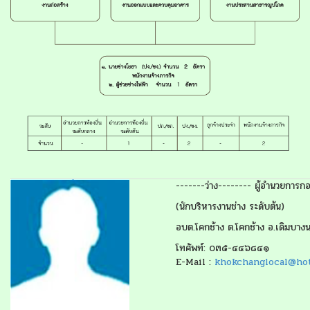
-------ว่าง-------- ผู้อำนวยการกอ
(นักบริหารงานช่าง ระดับต้น)
อบต.โคกช้าง ต.โคกช้าง อ.เดิมบาง
โทศัพท์: ๐๓๕-๔๔๖๘๔๑
E-Mail :
khokchanglocal@ho